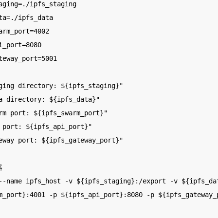
aging=./ipfs_staging

ta=./ipfs_data

arm_port=4002

i_port=8080

teway_port=5001

ging directory: ${ipfs_staging}"

a directory: ${ipfs_data}"

rm port: ${ipfs_swarm_port}"

 port: ${ipfs_api_port}"

eway port: ${ipfs_gateway_port}"



--name ipfs_host -v ${ipfs_staging}:/export -v ${ipfs_dat
m_port}:4001 -p ${ipfs_api_port}:8080 -p ${ipfs_gateway_