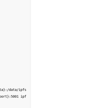
a}:/data/ipfs 
port}:5001 ipf