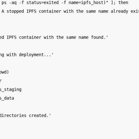
 ps -aq -f status=exited -f name=ipfs_host)" ]; then

ed IPFS container with the same name found.'

ng with deployment...'

wd)



_staging

_data

directories created.'
