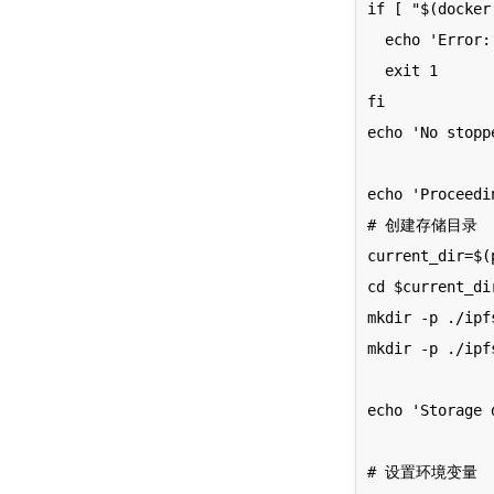
if [ "$(docker
  echo 'Error: A stopped IPFS container with the same name already exists.' >&2

  exit 1

fi

echo 'No stopp
echo 'Proceedi
# 创建存储目录

current_dir=$(p
cd $current_dir
mkdir -p ./ipfs
mkdir -p ./ipfs
echo 'Storage 
# 设置环境变量
