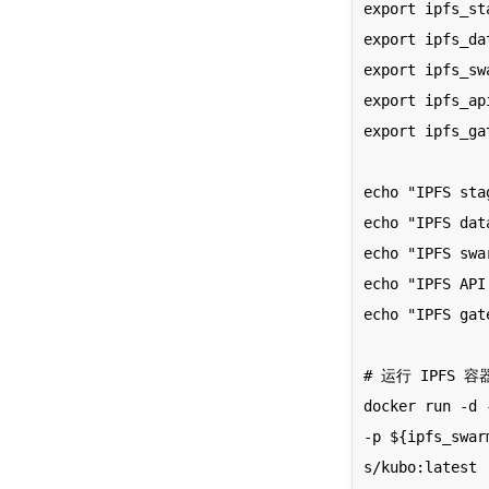
export ipfs_st
export ipfs_da
export ipfs_sw
export ipfs_ap
export ipfs_ga
echo "IPFS sta
echo "IPFS dat
echo "IPFS swa
echo "IPFS API
echo "IPFS gat
# 运行 IPFS 容器
docker run -d 
-p ${ipfs_swar
s/kubo:latest
