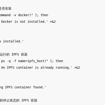
 是否安装

ommand -v docker)" ]; then

s installed.'

行的 IPFS 容器

 ps -q -f name=ipfs_host)" ]; then

ng IPFS container found.'

停止状态的 IPFS 容器
