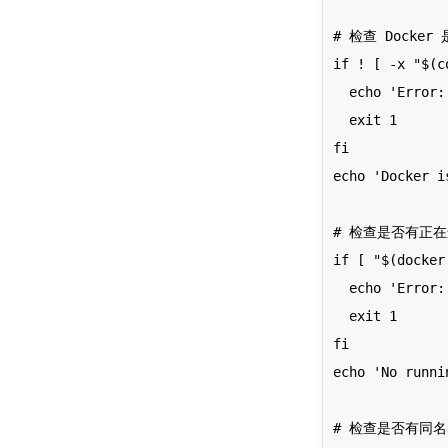
# 检查 Docker
if ! [ -x "$(c
  echo 'Error: Docker is not installed.' >&2

  exit 1

fi

echo 'Docker i
# 检查是否有正在运
if [ "$(docker
  echo 'Error: An IPFS container is already running.' >&2

  exit 1

fi

echo 'No runni
# 检查是否有同名的