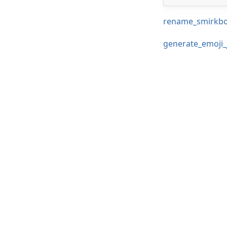
rename_smirkboy
generate_emoji_