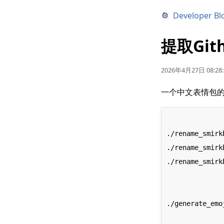
Developer Bl
提取Git
2026年4月27日 08:28:
一个中文表情包的
./rename_smir
./rename_smir
./rename_smir
./generate_em