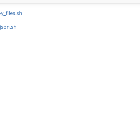
_files.sh
json.sh