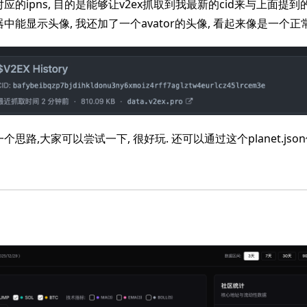
应的ipns, 目的是能够让v2ex抓取到我最新的cid来与上面提到
理器中能显示头像, 我还加了一个avator的头像, 看起来像是一个正
思路,大家可以尝试一下, 很好玩. 还可以通过这个planet.js