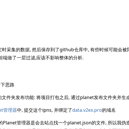
lare定时采集的数据, 然后保存到了github仓库中, 有些时候可能
在前端做了一层过滤,应该不影响整体的分析.
一下思路
t的文件夹发布功能: 将项目打包之后, 通过planet发布文件夹并生成
net管理器
中, 提交这个ipns, 并绑定了
data.v2ex.pro
的域名
的Planet管理器是会去站点找一个planet.json的文件, 所以我